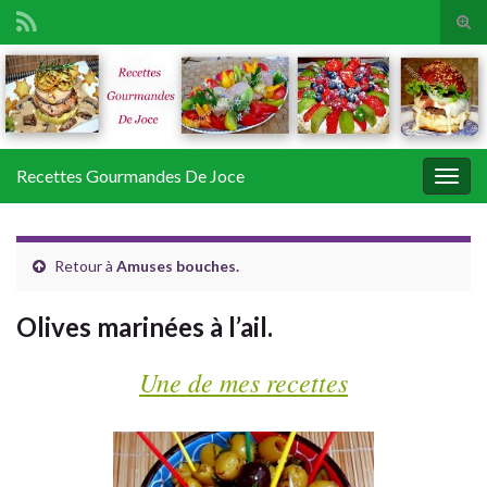
Tog
sear
Search for:
for
Recettes Gourmandes De Joce
Togg
navig
Retour à
Amuses bouches.
Olives marinées à l’ail.
Une de mes recettes