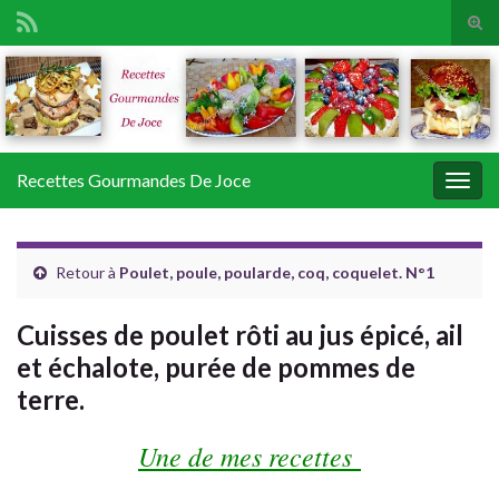
Tog
sear
Search for:
for
Recettes Gourmandes De Joce
Togg
navig
Retour à
Poulet, poule, poularde, coq, coquelet. N°1
Cuisses de poulet rôti au jus épicé, ail
et échalote, purée de pommes de
terre.
Une de mes recettes