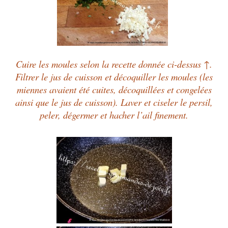
Cuire les moules selon la recette donnée ci-dessus ↑.
Filtrer le jus de cuisson et décoquiller les moules (les
miennes avaient été cuites, décoquillées et congelées
ainsi que le jus de cuisson). Laver et ciseler le persil,
peler, dégermer et hacher l’ail finement.