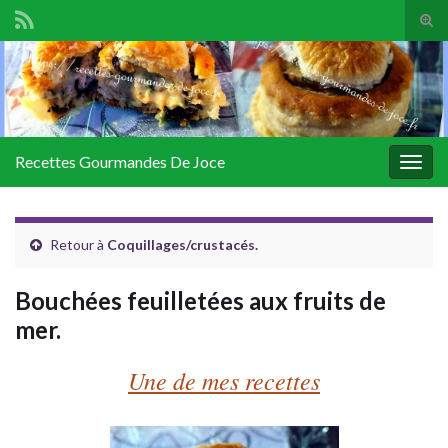
Tog
sear
Search for:
for
Recettes Gourmandes De Joce
Togg
navig
Retour à
Coquillages/crustacés.
Bouchées feuilletées aux fruits de
mer.
Une de mes recettes