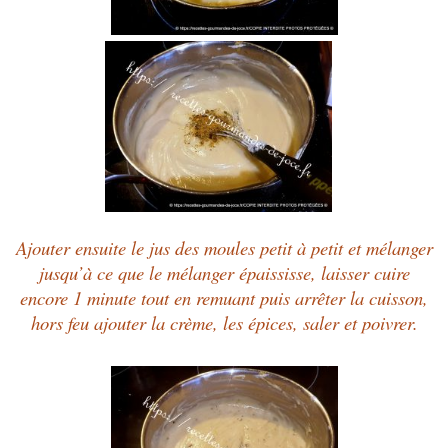
Ajouter ensuite le jus des moules petit à petit et mélanger
jusqu’à ce que le mélanger épaississe, laisser cuire
encore 1 minute tout en remuant puis arrêter la cuisson,
hors feu ajouter la crème, les épices, saler et poivrer.