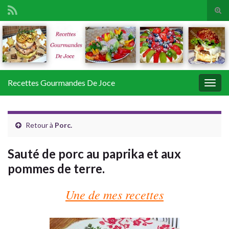
Tog
sear
Search for:
for
Recettes Gourmandes De Joce
Togg
navig
Retour à
Porc.
Sauté de porc au paprika et aux
pommes de terre.
Une de mes recettes