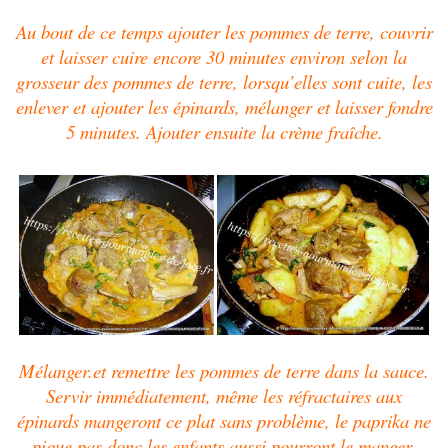
Au bout de ce temps ajouter les pommes de terre, couvrir
et laisser cuire encore 30 minutes environ selon la
grosseur des pommes de terre, lorsqu’elles sont cuite, les
enlever et ajouter les épinards, mélanger et laisser fondre
5 minutes.
Ajouter ensuite la crème fraîche.
Mélanger.
et remettre les pommes de terre dans la sauce.
Servir immédiatement, même les réfractaires aux
épinards mangeront ce plat sans problème, le paprika ne
pique pas donc les enfants aussi pourront le manger.