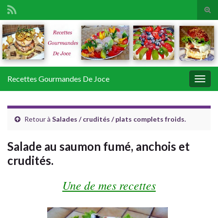
Tog
sear
Search for:
for
Recettes Gourmandes De Joce
Togg
navig
Retour à
Salades / crudités / plats complets froids.
Salade au saumon fumé, anchois et
crudités.
Une de mes recettes