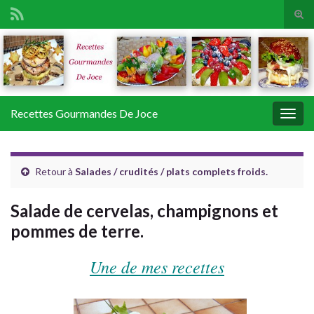
Tog
sear
Search for:
for
Recettes Gourmandes De Joce
Togg
navig
Retour à
Salades / crudités / plats complets froids.
Salade de cervelas, champignons et
pommes de terre.
Une de mes recettes