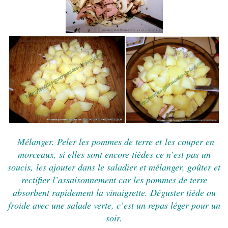
Mélanger. Peler les pommes de terre et
les
couper en
morceaux, si elles sont encore tièdes ce n’est pas un
soucis,
les
ajouter dans le saladier et mélanger, goûter et
rectifier l’assaisonnement car les pommes de terre
absorbent rapidement la vinaigrette. Déguster tiède ou
froide avec une salade verte, c’est un repas léger pour un
soir.