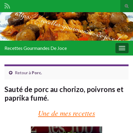
Tog
sear
Search for:
for
Recettes Gourmandes De Joce
Togg
navig
Retour à
Porc.
Sauté de porc au chorizo, poivrons et
paprika fumé.
Une de mes recettes