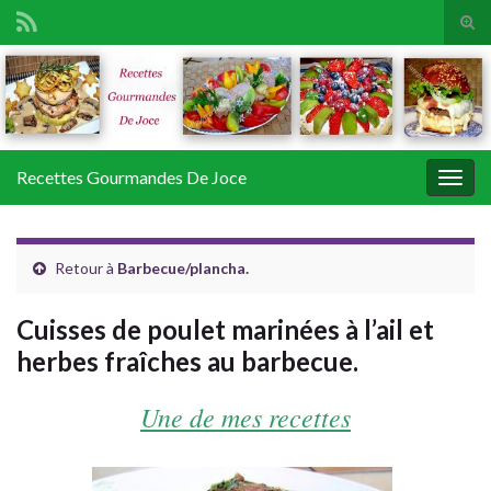
Tog
sear
Search for:
for
Recettes Gourmandes De Joce
Togg
navig
Retour à
Barbecue/plancha.
Cuisses de poulet marinées à l’ail et
herbes fraîches au barbecue.
Une de mes recettes