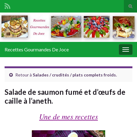
Tog
sear
Search for:
for
Recettes Gourmandes De Joce
Togg
navig
Retour à
Salades / crudités / plats complets froids.
Salade de saumon fumé et d’œufs de
caille à l’aneth.
Une de mes recettes