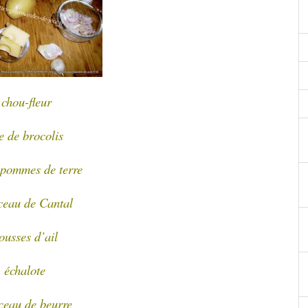
chou-fleur
te de brocolis
 pommes de terre
ceau de Cantal
ousses d’ail
 échalote
ceau de beurre