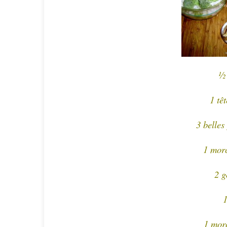
½ 
1 tê
3 belles
1 mor
2 g
1
1 mor