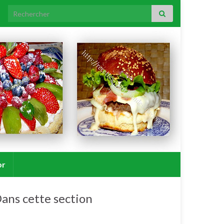
Search for:
or
ans cette section
Soupes, veloutés, potages, bouillons.