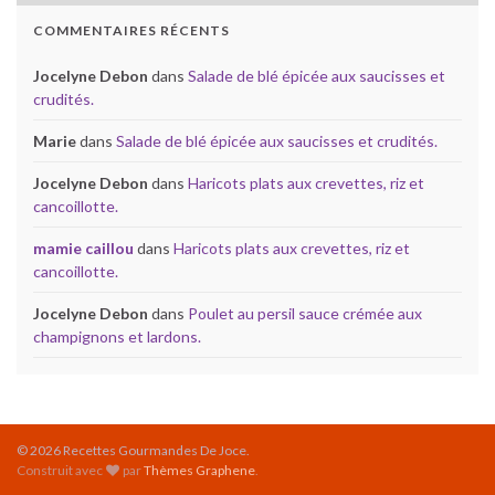
COMMENTAIRES RÉCENTS
Jocelyne Debon
dans
Salade de blé épicée aux saucisses et
crudités.
Marie
dans
Salade de blé épicée aux saucisses et crudités.
Jocelyne Debon
dans
Haricots plats aux crevettes, riz et
cancoillotte.
mamie caillou
dans
Haricots plats aux crevettes, riz et
cancoillotte.
Jocelyne Debon
dans
Poulet au persil sauce crémée aux
champignons et lardons.
© 2026 Recettes Gourmandes De Joce.
Construit avec
par
Thèmes Graphene
.