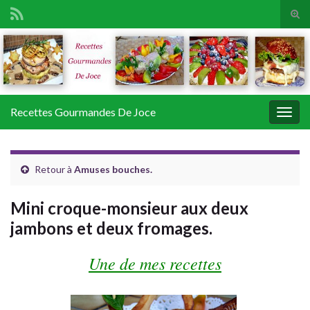
Tog
sear
Search for:
for
Recettes Gourmandes De Joce
Togg
navig
Retour à
Amuses bouches.
Mini croque-monsieur aux deux
jambons et deux fromages.
Une de mes recettes