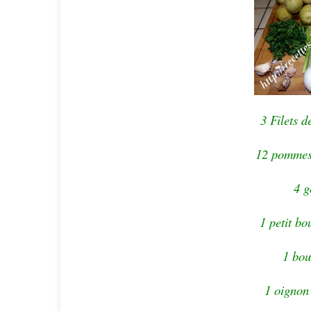
3 Filets d
12 pommes
4 g
1 petit bo
1 bou
1 oignon 