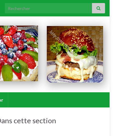
Search for:
or
ans cette section
Filets, pavés, dos, saucisses de poisson.