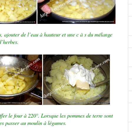
ns, ajouter de l’eau à hauteur et une c à s du mélange
d’herbes.
fer le four à 220°. Lorsque les pommes de terre sont
 les passer au moulin à légumes.