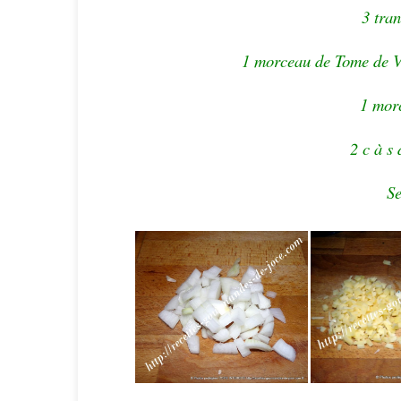
3 tra
1 morceau de Tome de V
1 mor
2 c à s
Se