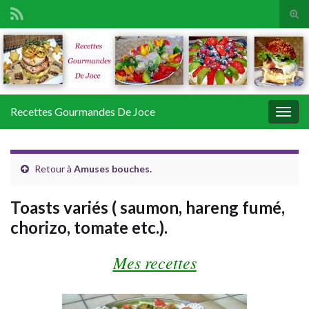
Tog
sear
Search for:
for
Recettes Gourmandes De Joce
Togg
navig
Retour à
Amuses bouches.
Toasts variés ( saumon, hareng fumé,
chorizo, tomate etc.).
Mes recettes