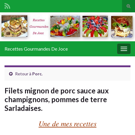
Tog
sear
Search for:
for
Recettes Gourmandes De Joce
Togg
navig
Retour à
Porc.
Filets mignon de porc sauce aux
champignons, pommes de terre
Sarladaises.
Une de mes recettes