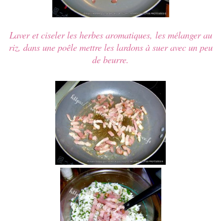
Laver et ciseler les herbes aromatiques,
les
mélanger au
riz, dans une poêle mettre les lardons à suer avec un peu
de beurre.