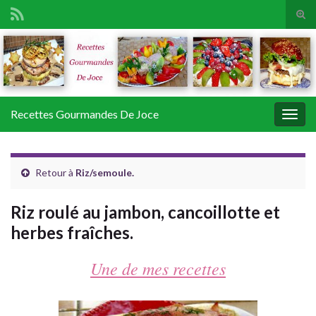
Tog
sear
Search for:
for
Recettes Gourmandes De Joce
Togg
navig
Retour à
Riz/semoule.
Riz roulé au jambon, cancoillotte et
herbes fraîches.
Une de mes recettes