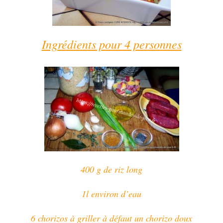
Ingrédients pour 4 personnes
400 g de riz long
1l environ d’eau
6 chorizos à griller à défaut un chorizo doux