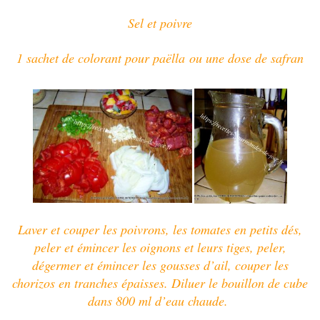
Sel et poivre
1 sachet de colorant pour paëlla
ou une dose de safran
Laver et couper les poivrons, les tomates en petits dés,
peler et émincer les oignons et leurs tiges, peler,
dégermer et émincer les gousses d’ail, couper les
chorizos en tranches épaisses. Diluer le bouillon de cube
dans 800 ml d’eau chaude.