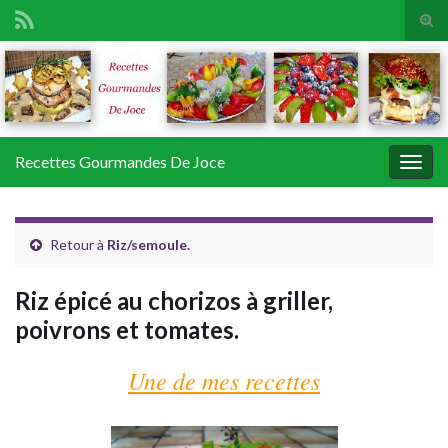
Tog
sear
Search for:
for
Recettes Gourmandes De Joce
Togg
navig
Retour à
Riz/semoule.
Riz épicé au chorizos à griller,
poivrons et tomates.
Une de mes recettes