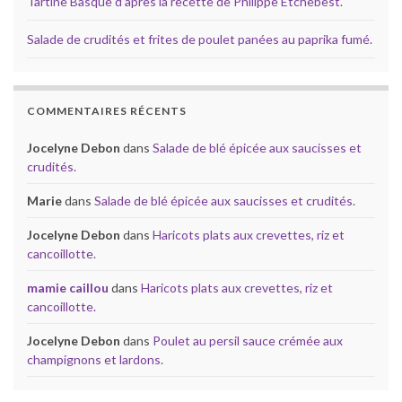
Tartine Basque d’après la recette de Philippe Etchebest.
Salade de crudités et frites de poulet panées au paprika fumé.
COMMENTAIRES RÉCENTS
Jocelyne Debon
dans
Salade de blé épicée aux saucisses et
crudités.
Marie
dans
Salade de blé épicée aux saucisses et crudités.
Jocelyne Debon
dans
Haricots plats aux crevettes, riz et
cancoillotte.
mamie caillou
dans
Haricots plats aux crevettes, riz et
cancoillotte.
Jocelyne Debon
dans
Poulet au persil sauce crémée aux
champignons et lardons.