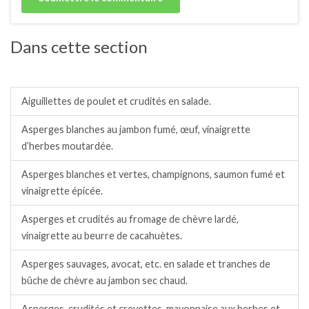
Dans cette section
Salades / crudités / plats complets froids.
Aiguillettes de poulet et crudités en salade.
Asperges blanches au jambon fumé, œuf, vinaigrette
d’herbes moutardée.
Asperges blanches et vertes, champignons, saumon fumé et
vinaigrette épicée.
Asperges et crudités au fromage de chèvre lardé,
vinaigrette au beurre de cacahuètes.
Asperges sauvages, avocat, etc. en salade et tranches de
bûche de chèvre au jambon sec chaud.
Asperges, crudités et crevettes, mayonnaise aux herbes et