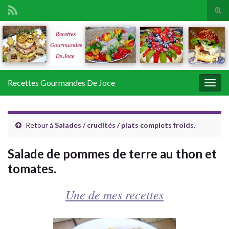
Tog
sear
Search for:
for
Recettes Gourmandes De Joce
Togg
navig
Retour à
Salades / crudités / plats complets froids.
Salade de pommes de terre au thon et
tomates.
Une de mes recettes