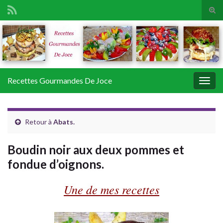
Tog
sear
Search for:
for
Recettes Gourmandes De Joce
Togg
navig
Retour à
Abats.
Boudin noir aux deux pommes et
fondue d’oignons.
Une de mes recettes