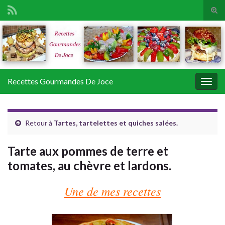
Tog
sear
Search for:
for
Recettes Gourmandes De Joce
Togg
navig
Retour à
Tartes, tartelettes et quiches salées.
Tarte aux pommes de terre et
tomates, au chèvre et lardons.
Une de mes recettes