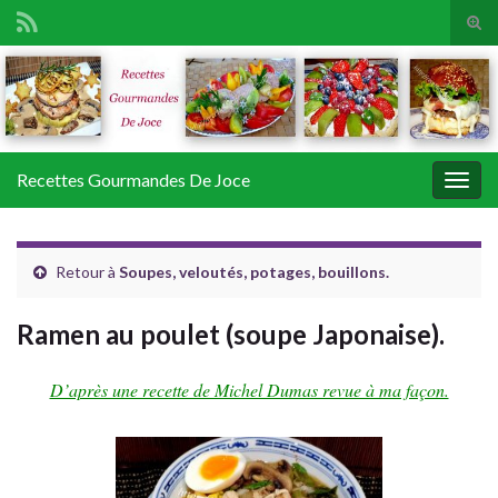
Tog
sear
Search for:
for
Recettes Gourmandes De Joce
Togg
navig
Retour à
Soupes, veloutés, potages, bouillons.
Ramen au poulet (soupe Japonaise).
D’après une recette de Michel Dumas revue à ma façon.