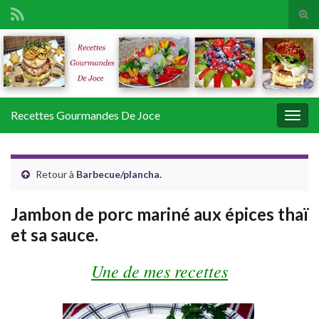
Tog
sear
Search for:
for
Recettes Gourmandes De Joce
Togg
navig
Retour à
Barbecue/plancha.
Jambon de porc mariné aux épices thaï
et sa sauce.
Une de mes recettes