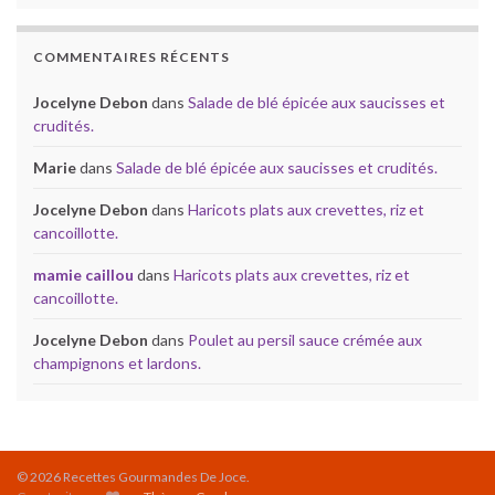
COMMENTAIRES RÉCENTS
Jocelyne Debon
dans
Salade de blé épicée aux saucisses et
crudités.
Marie
dans
Salade de blé épicée aux saucisses et crudités.
Jocelyne Debon
dans
Haricots plats aux crevettes, riz et
cancoillotte.
mamie caillou
dans
Haricots plats aux crevettes, riz et
cancoillotte.
Jocelyne Debon
dans
Poulet au persil sauce crémée aux
champignons et lardons.
© 2026 Recettes Gourmandes De Joce.