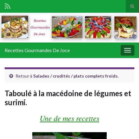
Tog
sear
Search for:
for
Recettes Gourmandes De Joce
Togg
navig
Retour à
Salades / crudités / plats complets froids.
Taboulé à la macédoine de légumes et
surimi.
Une de mes recettes