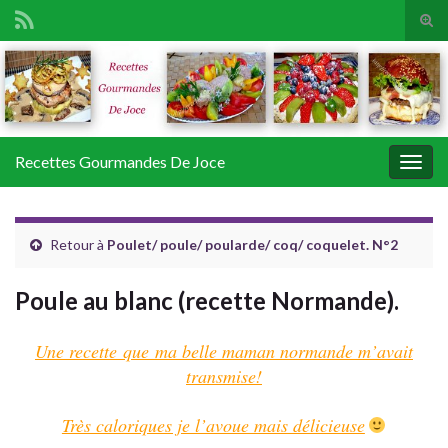
Tog
sear
Search for:
for
Recettes Gourmandes De Joce
Togg
navig
Retour à
Poulet/ poule/ poularde/ coq/ coquelet. N°2
Poule au blanc (recette Normande).
Une recette que ma belle maman normande m’avait
transmise!
Très caloriques je l’avoue mais délicieuse