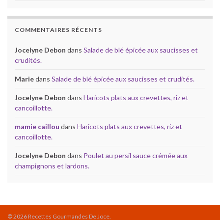
COMMENTAIRES RÉCENTS
Jocelyne Debon
dans
Salade de blé épicée aux saucisses et
crudités.
Marie
dans
Salade de blé épicée aux saucisses et crudités.
Jocelyne Debon
dans
Haricots plats aux crevettes, riz et
cancoillotte.
mamie caillou
dans
Haricots plats aux crevettes, riz et
cancoillotte.
Jocelyne Debon
dans
Poulet au persil sauce crémée aux
champignons et lardons.
© 2026 Recettes Gourmandes De Joce.