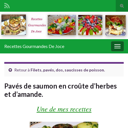
Tog
sear
Search for:
for
Recettes Gourmandes De Joce
Togg
navig
Retour à
Filets, pavés, dos, saucisses de poisson.
Pavés de saumon en croûte d’herbes
et d’amande.
Une de mes recettes