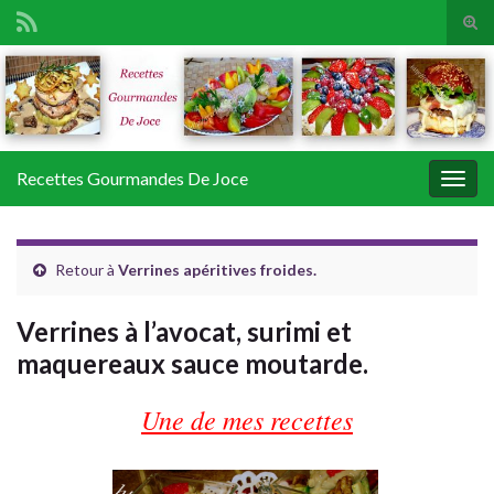
Tog
sear
Search for:
for
Recettes Gourmandes De Joce
Togg
navig
Retour à
Verrines apéritives froides.
Verrines à l’avocat, surimi et
maquereaux sauce moutarde.
Une de mes recettes