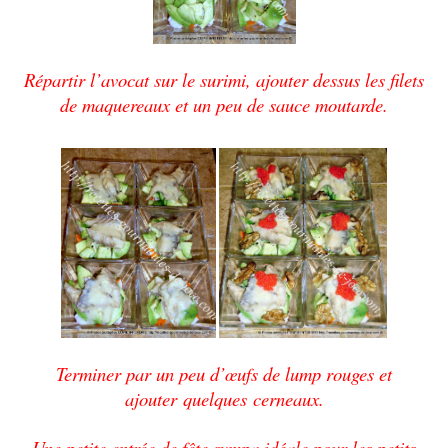
Répartir l’avocat sur le surimi, a
jouter dessus les filets
de maquereaux et un peu de sauce moutarde.
Terminer par un peu d’œufs de lump ro
uges et
ajouter quelques
cerneaux.
Une petite entrée de fête sympa idéale pour les petits