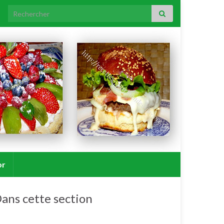
Search for:
or
ans cette section
Pliage de serviette de table.