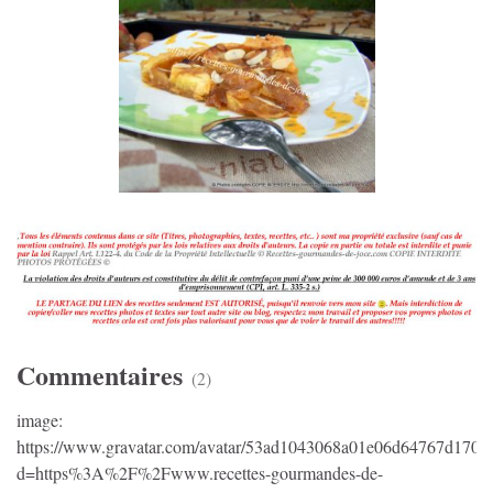
Commentaires
(2)
image:
https://www.gravatar.com/avatar/53ad1043068a01e06d64767d1702
d=https%3A%2F%2Fwww.recettes-gourmandes-de-