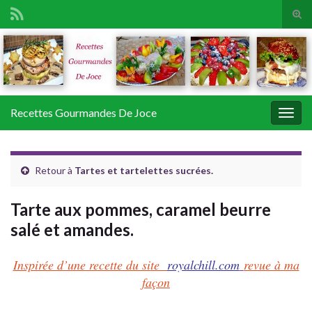
Tog
sear
Search for:
for
Recettes Gourmandes De Joce
Togg
navig
Retour à
Tartes et tartelettes sucrées.
Tarte aux pommes, caramel beurre
salé et amandes.
Inspirée d’une recette du site
royalchill.com
revue à ma
façon