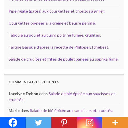
Pipe rigate (pâtes) aux courgettes et chorizos à griller.
Courgettes poêlées à la crème et beurre persillé.
Taboulé au poulet au curry, poitrine fumée, crudités.
Tartine Basque d’après la recette de Philippe Etchebest.
Salade de crudités et frites de poulet panées au paprika fumé.
COMMENTAIRES RÉCENTS
Jocelyne Debon
dans
Salade de blé épicée aux saucisses et
crudités.
Marie
dans
Salade de blé épicée aux saucisses et crudités.
Jocelyne Debon
dans
Haricots plats aux crevettes, riz et
cancoillotte.