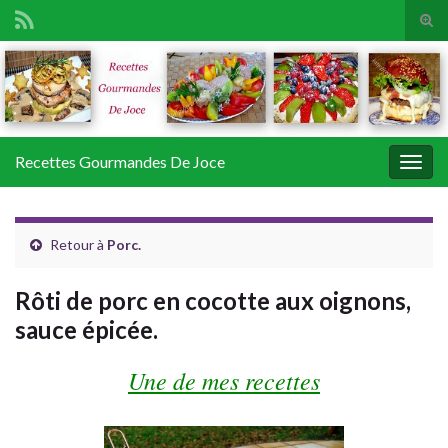
Tog
sear
Search for:
for
Recettes Gourmandes De Joce
Togg
navig
Retour à
Porc.
Rôti de porc en cocotte aux oignons,
sauce épicée.
Une de mes recettes