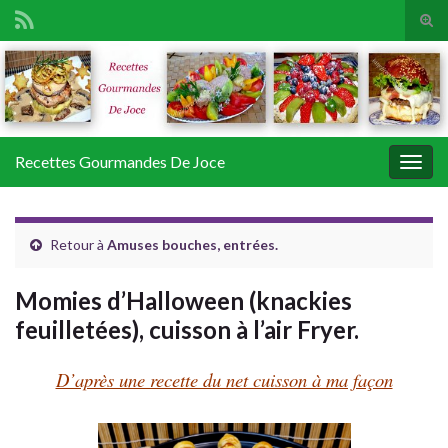
Tog
sear
Search for:
for
Recettes Gourmandes De Joce
Togg
navig
Retour à
Amuses bouches, entrées.
Momies d’Halloween (knackies
feuilletées), cuisson à l’air Fryer.
D’après une recette du net cuisson à ma façon