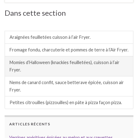
Dans cette section
Amuses bouches, entrées.
Araignées feuilletées cuisson à l’air Fryer.
Fromage fondu, charcuterie et pommes de terre à l’Air Fryer.
Momies d’Halloween (knackies feuilletées), cuisson à l’air
Fryer.
Nems de canard confit, sauce betterave épicée, cuisson air
Fryer.
Petites citrouilles (pizzouilles) en pâte à pizza façon pizza.
ARTICLES RÉCENTS
Verrines apéritives épicées au melon et aux crevettes.