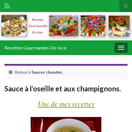
Tog
sear
Search for:
for
Recettes Gourmandes De Joce
Togg
navig
Retour à
Sauces chaudes.
Sauce à l’oseille et aux champignons.
Une de mes recettes