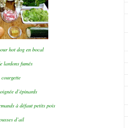
pour hot dog en bocal
e lardons fumés
 courgette
oignée d’épinards
mands à défaut petits pois
ousses d’ail