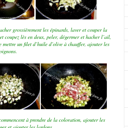
hacher grossièrement les épinards, laver et couper la
 et coupez lès en deux, peler, dégermer et hacher l’ail,
mettre un filet d’huile d’olive à chauffer, ajouter les
oignons.
commencent à prendre de la coloration, ajouter les
nger et
ajouter les lardons.