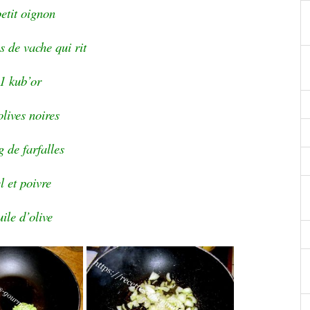
petit oignon
s de vache qui rit
1 kub’or
olives noires
g de farfalles
l et poivre
ile d’olive