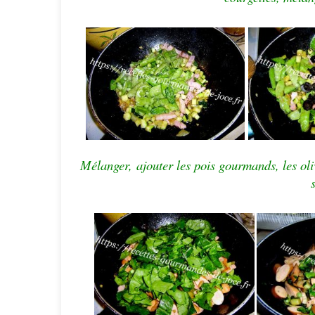
Mélanger,
ajouter les pois gourmands,
les ol