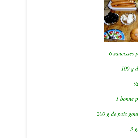
6 saucisses 
100 g d
½
1 bonne p
200 g de pois gour
3 g