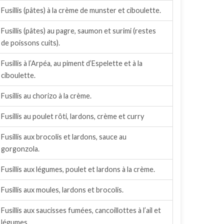
Fusillis (pâtes) à la crème de munster et ciboulette.
Fusillis (pâtes) au pagre, saumon et surimi (restes
de poissons cuits).
Fusillis à l’Arpéa, au piment d’Espelette et à la
ciboulette.
Fusillis au chorizo à la crème.
Fusillis au poulet rôti, lardons, crème et curry
Fusillis aux brocolis et lardons, sauce au
gorgonzola.
Fusillis aux légumes, poulet et lardons à la crème.
Fusillis aux moules, lardons et brocolis.
Fusillis aux saucisses fumées, cancoillottes à l’ail et
légumes.