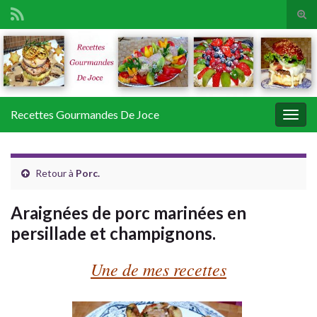
Tog
sear
Search for:
for
Recettes Gourmandes De Joce
Togg
navig
Retour à
Porc.
Araignées de porc marinées en
persillade et champignons.
Une de mes recettes