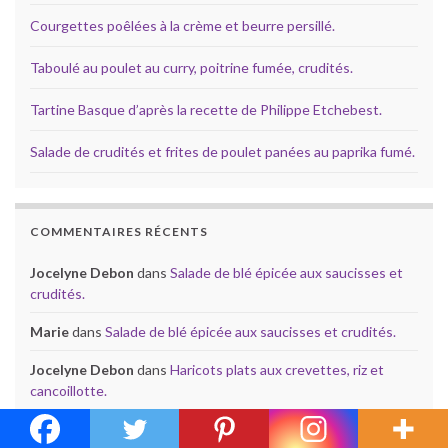
Courgettes poêlées à la crème et beurre persillé.
Taboulé au poulet au curry, poitrine fumée, crudités.
Tartine Basque d’après la recette de Philippe Etchebest.
Salade de crudités et frites de poulet panées au paprika fumé.
COMMENTAIRES RÉCENTS
Jocelyne Debon
dans
Salade de blé épicée aux saucisses et
crudités.
Marie
dans
Salade de blé épicée aux saucisses et crudités.
Jocelyne Debon
dans
Haricots plats aux crevettes, riz et
cancoillotte.
mamie caillou
dans
Haricots plats aux crevettes, riz et