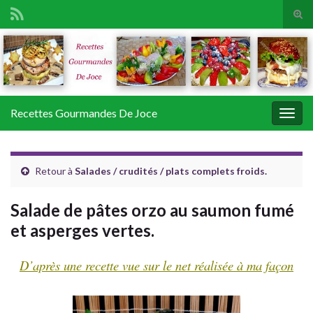
Tog
sear
Search for:
for
Recettes Gourmandes De Joce
Togg
navig
Retour à
Salades / crudités / plats complets froids.
Salade de pâtes orzo au saumon fumé
et asperges vertes.
D’après une recette vue sur le net réalisée à ma façon