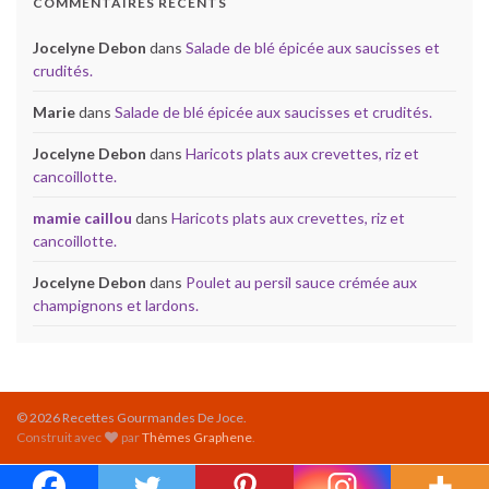
COMMENTAIRES RÉCENTS
Jocelyne Debon
dans
Salade de blé épicée aux saucisses et
crudités.
Marie
dans
Salade de blé épicée aux saucisses et crudités.
Jocelyne Debon
dans
Haricots plats aux crevettes, riz et
cancoillotte.
mamie caillou
dans
Haricots plats aux crevettes, riz et
cancoillotte.
Jocelyne Debon
dans
Poulet au persil sauce crémée aux
champignons et lardons.
© 2026 Recettes Gourmandes De Joce.
Construit avec
par
Thèmes Graphene
.