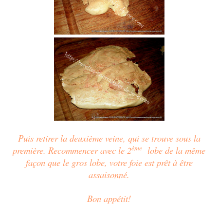
Puis retirer la deuxième veine, qui se trouve sous la
ème
première. Recommencer avec le 2
lobe de la même
façon que le gros lobe, votre foie est prêt à être
assaisonné.
Bon appétit!