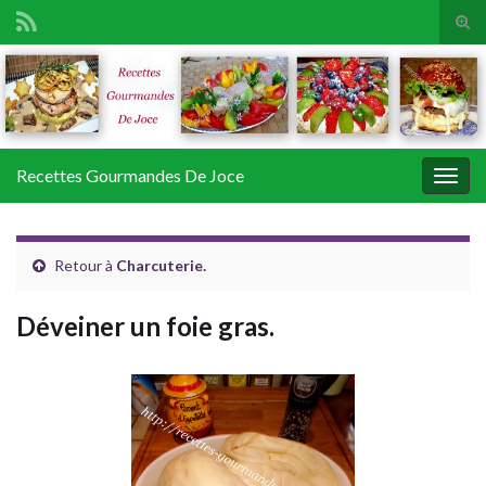
Tog
sear
Search for:
for
Recettes Gourmandes De Joce
Togg
navig
Retour à
Charcuterie.
Déveiner un foie gras.