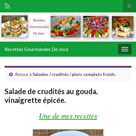
Tog
sear
Search for:
for
Recettes Gourmandes De Joce
Togg
navig
Retour à
Salades / crudités / plats complets froids.
Salade de crudités au gouda,
vinaigrette épicée.
Une de mes recettes