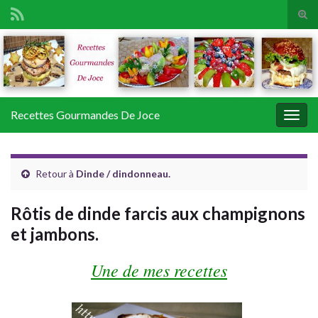
Tog
sear
Search for:
for
Recettes Gourmandes De Joce
Togg
navig
Retour à
Dinde / dindonneau.
Rôtis de dinde farcis aux champignons
et jambons.
Une de mes recettes