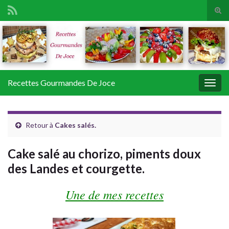
Tog
sear
Search for:
for
Recettes Gourmandes De Joce
Togg
navig
Retour à
Cakes salés.
Cake salé au chorizo, piments doux
des Landes et courgette.
Une de mes recettes