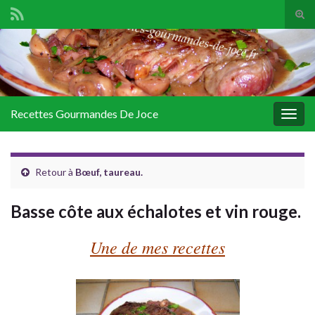
Tog
sear
Search for:
for
Recettes Gourmandes De Joce
Togg
navig
Retour à
Bœuf, taureau.
Basse côte aux échalotes et vin rouge.
Une de mes recettes