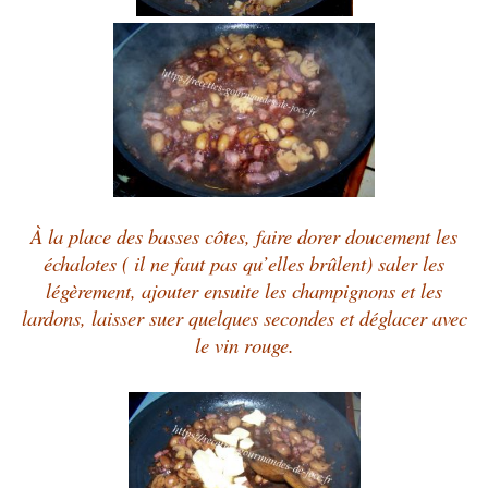
À la place des basses côtes, faire dorer doucement les
échalotes ( il ne faut pas qu’elles brûlent)
saler les
légèrement, ajouter ensuite les champignons et les
lardons, laisser suer quelques secondes et déglacer avec
le vin rouge.