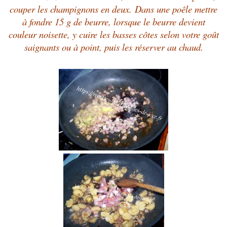
couper les champignons en deux. Dans une poêle mettre
à fondre
15 g de beurre,
lorsque le beurre devient
couleur noisette, y
cuire les basses côtes selon votre goût
saignants ou à point, puis les réserver au chaud.