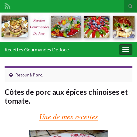
Tog
sear
Search for:
for
Recettes Gourmandes De Joce
Togg
navig
Retour à
Porc.
Côtes de porc aux épices chinoises et
tomate.
Une de mes recettes