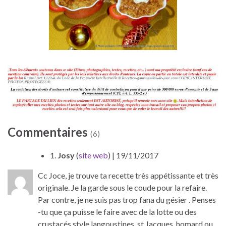
Commentaires
(6)
1.
Josy
(
site web
)
| 19/11/2017
Cc Joce, je trouve ta recette très appétissante et très
originale. Je la garde sous le coude pour la refaire.
Par contre, je ne suis pas trop fana du gésier . Penses
-tu que ça puisse le faire avec de la lotte ou des
crustacés style langoustines, st Jacques, homard ou