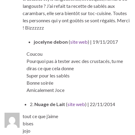
langouste ? J’ai refait ta recette de sablés aux
carambars, elle sera bientôt sur toc-cuisine. Toutes
les personnes qui y ont goûtés se sont régalés. Merci
! Bizzzzzz
jocelyne debon
(
site web
)
| 19/11/2017
Coucou
Pourquoi pas à tester avec des crustacés, tu me
diras ce que cela donne
Super pour les sablés
Bonne soirée
Amicalement Joce
2.
Nuage de Lait
(
site web
)
| 22/11/2014
tout ce que j’aime
bises
jojo