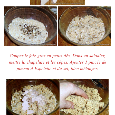
Couper le foie gras en petits dés.
Dans un saladier,
mettre la chapelure et les cèpes.
Ajouter 1 pincée de
piment d’Espelette et du sel, bien mélanger.