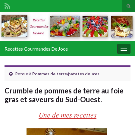
Tog
sear
Search for:
for
Recettes Gourmandes De Joce
Togg
navig
Retour à
Pommes de terre/patates douces.
Crumble de pommes de terre au foie
gras et saveurs du Sud-Ouest.
Une de mes recettes