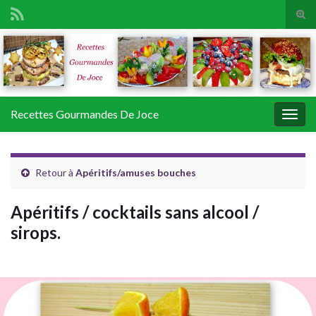
Tog
sear
Search for:
for
Recettes Gourmandes De Joce
Togg
navig
Retour à
Apéritifs/amuses bouches
Apéritifs / cocktails sans alcool /
sirops.