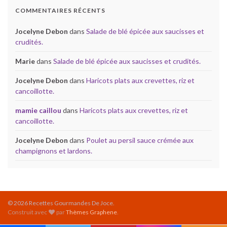
COMMENTAIRES RÉCENTS
Jocelyne Debon
dans
Salade de blé épicée aux saucisses et
crudités.
Marie
dans
Salade de blé épicée aux saucisses et crudités.
Jocelyne Debon
dans
Haricots plats aux crevettes, riz et
cancoillotte.
mamie caillou
dans
Haricots plats aux crevettes, riz et
cancoillotte.
Jocelyne Debon
dans
Poulet au persil sauce crémée aux
champignons et lardons.
© 2026 Recettes Gourmandes De Joce.
Construit avec
par
Thèmes Graphene
.