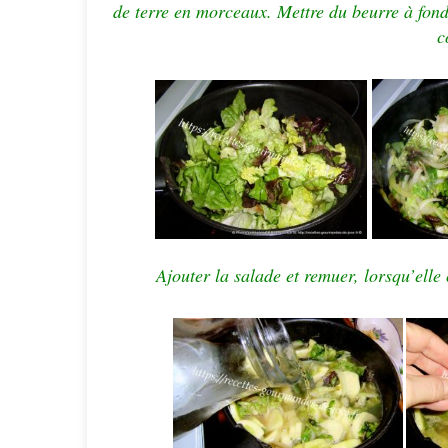
de terre en morceaux. Mettre du beurre à fond
c
Ajouter la salade et remuer, lorsqu’ell