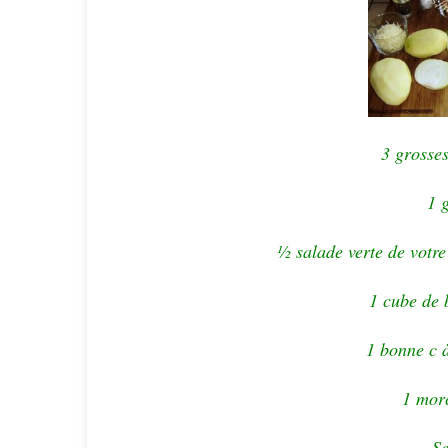
3 grosse
1 
½ salade verte de votre 
1 cube de 
1 bonne c à
1 mor
Se