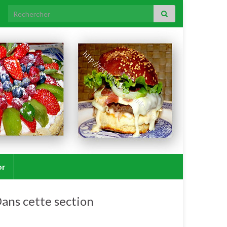
Search for:
or
ans cette section
Soupes, veloutés, potages, bouillons.