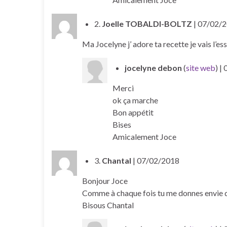
2.
Joelle TOBALDI-BOLTZ
| 07/02/
Ma Jocelyne j’ adore ta recette je vais l’es
jocelyne debon
(
site web
)
|
Merci
ok ça marche
Bon appétit
Bises
Amicalement Joce
3.
Chantal
| 07/02/2018
Bonjour Joce
Comme à chaque fois tu me donnes envie d
Bisous Chantal