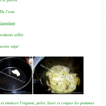
De l’eau
Garniture
roûtons aillés
uyère râpé
 et émincer l’oignon, peler, laver et couper les pommes