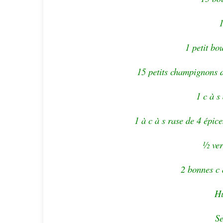
1
1 petit bo
15 petits champignons d
1 c à s
1 à c à s rase de 4 épic
½ ver
2 bonnes c 
Hu
Se