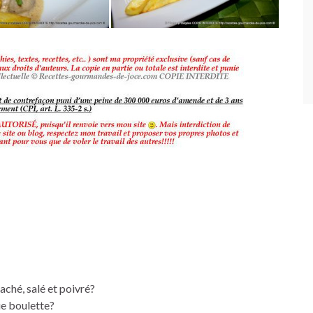
aché, salé et poivré?
ue boulette?