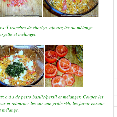
4
res
tranches de chorizo, ajoutez lès au mélange
urgette et mélanger.
ux c à s de pesto basilic/persil et mélanger.
Couper les
ieur et retournez les sur une grille ½h, les farcir ensuite
u mélange.