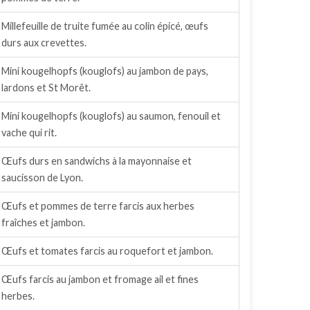
Millefeuille de truite fumée au colin épicé, œufs
durs aux crevettes.
Mini kougelhopfs (kouglofs) au jambon de pays,
lardons et St Morêt.
Mini kougelhopfs (kouglofs) au saumon, fenouil et
vache qui rit.
Œufs durs en sandwichs à la mayonnaise et
saucisson de Lyon.
Œufs et pommes de terre farcis aux herbes
fraîches et jambon.
Œufs et tomates farcis au roquefort et jambon.
Œufs farcis au jambon et fromage ail et fines
herbes.