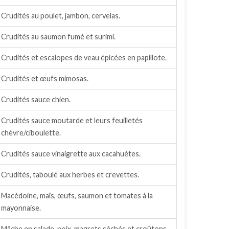
Crudités au poulet, jambon, cervelas.
Crudités au saumon fumé et surimi.
Crudités et escalopes de veau épicées en papillote.
Crudités et œufs mimosas.
Crudités sauce chien.
Crudités sauce moutarde et leurs feuilletés
chèvre/ciboulette.
Crudités sauce vinaigrette aux cacahuètes.
Crudités, taboulé aux herbes et crevettes.
Macédoine, maïs, œufs, saumon et tomates à la
mayonnaise.
Mâche en salade, noix, magrets séchés et croûtons