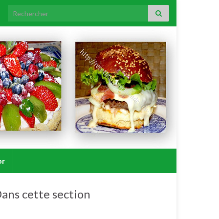
Search for:
or
ans cette section
Salades / crudités / plats complets froids.