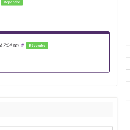
Répondre
à 7:04 pm
#
Répondre
.