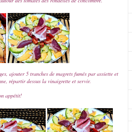
r autour des tomates des rondelles de concombre.
iges, ajouter 5 tranches de magrets fumés par assiette et
, répartir dessus la vinaigrette et servir.
n appétit!