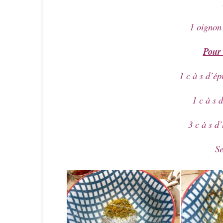
1 oignon 
Pour 
1 c à s d’é
1 c à s 
3 c à s d
Se