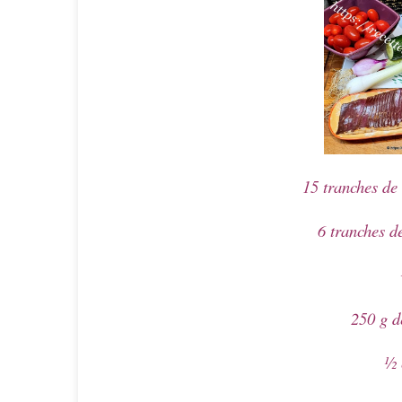
15 tranches de
6 tranches 
250 g d
½ 