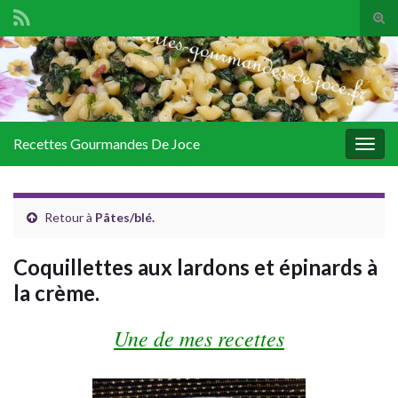
Tog
sear
Search for:
for
Recettes Gourmandes De Joce
Togg
navig
Retour à
Pâtes/blé.
Coquillettes aux lardons et épinards à
la crème.
Une de mes recettes