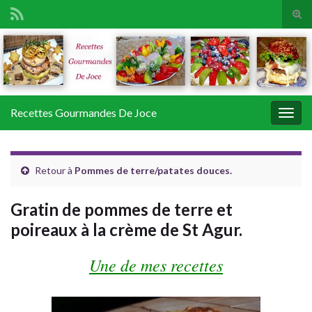
Tog
sear
Search for:
for
Recettes Gourmandes De Joce
Togg
navig
Retour à
Pommes de terre/patates douces.
Gratin de pommes de terre et
poireaux à la crème de St Agur.
Une de mes recettes