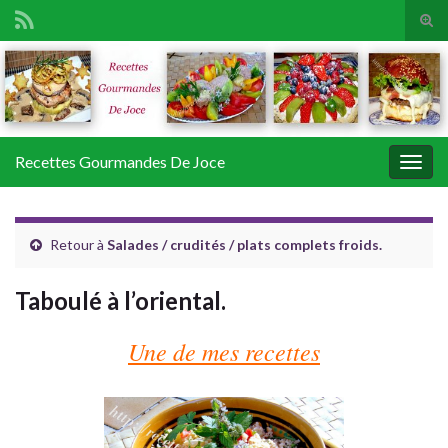
Tog
sear
Search for:
for
Recettes Gourmandes De Joce
Togg
navig
Retour à
Salades / crudités / plats complets froids.
Taboulé à l’oriental.
Une de mes recettes