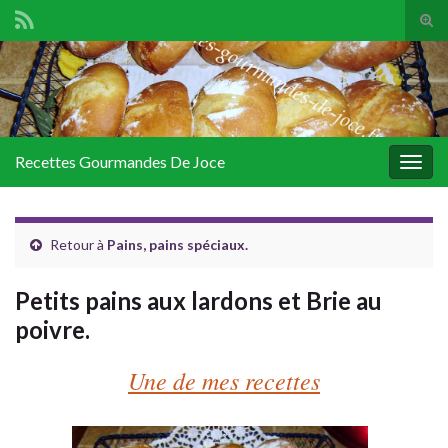
Tog
sear
Search for:
for
Recettes Gourmandes De Joce
Togg
navig
Retour à
Pains, pains spéciaux.
Petits pains aux lardons et Brie au
poivre.
Une de mes recettes