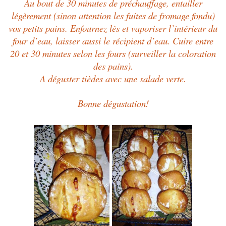
Au bout de 30 minutes de préchauffage, entailler
légèrement (sinon attention les fuites de fromage fondu)
vos petits pains. Enfournez lès et vaporiser l’intérieur du
four d’eau, laisser aussi le récipient d’eau. Cuire entre
20 et 30 minutes selon les fours (surveiller la coloration
des pains).
A déguster tièdes avec une salade verte.
Bonne dégustation!