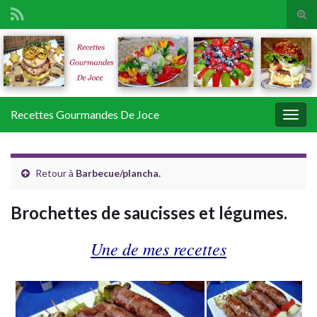
Tog
sear
Search for:
for
Recettes Gourmandes De Joce
Togg
navig
Retour à
Barbecue/plancha.
Brochettes de saucisses et légumes.
Une de mes recettes