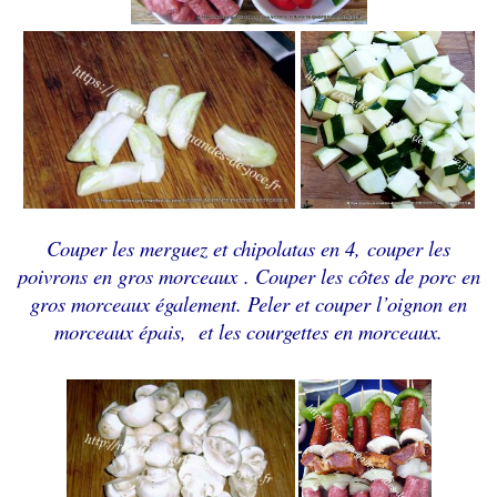
Couper les merguez et chipolatas en 4,
couper les
poivrons en gros morceaux
.
Couper les côtes de porc en
gros morceaux également. Peler et couper
l’oignon en
morceaux épais,
et les courgettes en morceaux.